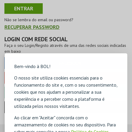
Não se lembra do email ou password?
RECUPERAR PASSWORD
LOGIN COM REDE SOCIAL
Faça o seu Login/Registo através de uma das redes sociais indicadas
em baixo
FACEBOOK
Bem-vindo à BOL!
O nosso site utiliza cookies essenciais para o
GOOGLE
funcionamento do site e, com o seu consentimento,
cookies que nos ajudam a personalizar a sua
MICROSOFT
experiência e a perceber como a plataforma é
utilizada pelos nossos visitantes.
Iniciar sessão com a Apple
Ao clicar em "Aceitar" concorda com o
armazenamento de cookies no seu dispositivo. Para
saber mais consulte a nossa
Política de Cookies
,