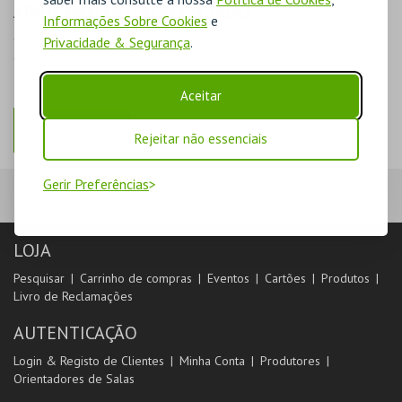
AINDA NÃO ESTOU REGISTADO
Informações Sobre Cookies
e
O registo na plataforma BOL permite-lhe acompanhar as suas
Privacidade & Segurança
.
compras na área de cliente.
Aceitar
REGISTAR
Rejeitar não essenciais
Gerir Preferências
LOJA
Pesquisar
Carrinho de compras
Eventos
Cartões
Produtos
Livro de Reclamações
AUTENTICAÇÃO
Login & Registo de Clientes
Minha Conta
Produtores
Orientadores de Salas