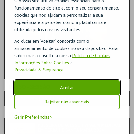
O nosso site utiliza cookies essenciais para o
funcionamento do site e, com o seu consentimento,
cookies que nos ajudam a personalizar a sua
experiência e a perceber como a plataforma é
utilizada pelos nossos visitantes.
Ao clicar em "Aceitar" concorda com o
armazenamento de cookies no seu dispositivo. Para
saber mais consulte a nossa
Política de Cookies
,
Informações Sobre Cookies
e
Privacidade & Segurança
.
PASSO
- SESSÃO
Aceitar
QUARTA-FEIRA | 29 JUL 2026 | 13:00
Rejeitar não essenciais
PASSO
- EVENTO
Gerir Preferências
PULSEIRA DE ACESSO | VIAGEM MEDIEVAL
EM TERRA DE SANTA MARIA 2026