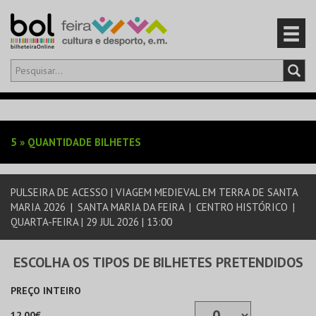
Olá,
iniciar sessão
PT
0
CARRINHO
5
»
QUANTIDADE BILHETES
EVENTOS
PULSEIRA DE ACESSO | VIAGEM MEDIEVAL EM TERRA DE SANTA
CARTÕES
MARIA 2026
|
SANTA MARIA DA FEIRA
|
CENTRO HISTÓRICO
|
QUARTA-FEIRA | 29 JUL 2026 | 13:00
PRODUTOS
ESCOLHA OS TIPOS DE BILHETES PRETENDIDOS
PREÇO INTEIRO
12,00€